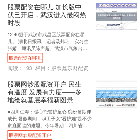
股票配资在哪儿 加长版中
伏已开启，武汉进入最闷热
时段
12:40摄于武汉市武昌区股票配资在哪
儿。 湖北日报讯（记者汤炜玮、实习生
张婧、通讯员陈声超）武汉市气象台
2026年7月25日7时0分发布高温黄色预警
股票配资在哪儿
信号：预计....
阅读：
193
栏目：
股票鑫东财配资
股票网炒股配资开户 民生
有温度 发展有力度——多
地绘就基层幸福新图景
■四川仁寿：暖心托管护童心 缤纷暑期伴
成长 暑假期间，职工子女“看护难”是不少
家庭面临的难题。今年暑期，四川省仁
寿县总工会牵头开展公益暑期托管服
股票网炒股配资开户
务，为全县职工子....