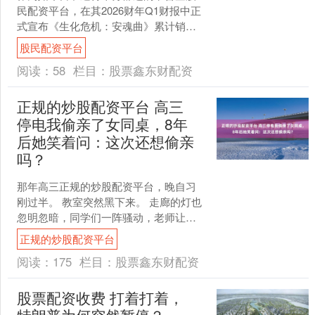
民配资平台，在其2026财年Q1财报中正
式宣布《生化危机：安魂曲》累计销量
达到800万份，而全新IP《识质存在》的
股民配资平台
累计销量也已....
阅读：
58
栏目：
股票鑫东财配资
正规的炒股配资平台 高三
停电我偷亲了女同桌，8年
后她笑着问：这次还想偷亲
吗？
那年高三正规的炒股配资平台，晚自习
刚过半。 教室突然黑下来。 走廊的灯也
忽明忽暗，同学们一阵骚动，老师让大
家安静，别慌。 我却在慌。 不是因为停
正规的炒股配资平台
电。是因为她。 ....
阅读：
175
栏目：
股票鑫东财配资
股票配资收费 打着打着，