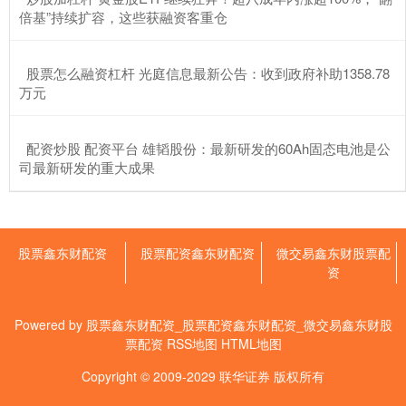
配资世界门户 数字工具助旅客畅游香港，香港旅发局发起短视频创
倍基”持续扩容，这些获融资客重仓
作活动
微交易鑫东财股票配资
2026-06-16
​股票怎么融资杠杆 光庭信息最新公告：收到政府补助1358.78
在日前由腾讯微信联手香港旅游发展局（以下简称香港旅发局）举
万元
办的“港·万象”城市名片计划暨微信视频号创造营·湾区专场活动上
杠杆怎么开通 【ETF动向】8月22日华夏上证科创板50成份ETF基
​配资炒股 配资平台 雄韬股份：最新研发的60Ah固态电池是公
金涨9.52%，份额减少38.74亿份
司最新研发的重大成果
股票鑫东财配资
2026-06-20
证券之星消息，8月22日，华夏上证科创板50成份ETF基金
(588000)涨9.52%，成交额119.86亿元。当日份额
股票鑫东财配资
股票配资鑫东财配资
微交易鑫东财股票配
资
Powered by
股票鑫东财配资_股票配资鑫东财配资_微交易鑫东财股
票配资
RSS地图
HTML地图
Copyright
© 2009-2029
联华证券
版权所有