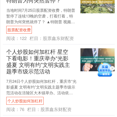
特朗普为何突然暂停？
当地时间7月25日股票配资收费，特朗普
暂停了连续13晚的空袭，打着打着，特
朗普为何突然就停了？ ▲特朗普 视频截
图 市面上有很多猜测： 有说是美军弹药
股票配资收费
打光了，这....
阅读：
122
栏目：
股票鑫东财配资
个人炒股如何加杠杆 星空
下看电影！重庆举办“光影
盛夏 文明有约”文明实践主
题季市级示范活动
7月24日个人炒股如何加杠杆，重庆市“光
影盛夏 文明有约”文明实践主题季市级示
范活动在涪陵区大木镇举办。活动依托
高海拔避暑地人流集聚优势，以惠民露
个人炒股如何加杠杆
天电影为核心载....
阅读：
76
栏目：
股票鑫东财配资