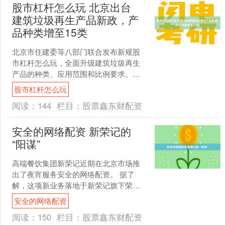
股市杠杆怎么玩 北京出台
建筑垃圾再生产品新政，产
品种类增至15类
北京市住建委等八部门联合发布新规股
市杠杆怎么玩，全面升级建筑垃圾再生
产品的种类、应用范围和比例要求。该
《关于调整建筑垃圾再生产品种类及应
股市杠杆怎么玩
用工程部位的通知》已于7....
阅读：
144
栏目：
股票鑫东财配资
安全的网络配资 新荣记的
“阳谋”
高端餐饮集团新荣记近期在北京市场推
出了夜宵服务安全的网络配资。 据了
解，这项新业务落地于新荣记旗下荣记
火锅的北京金融街店，夜宵时段设定为
安全的网络配资
晚间10点至12点。菜单....
阅读：
150
栏目：
股票鑫东财配资