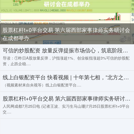
股票杠杆t+0平台交易 第六届西部家事律师实务研讨会
在成都举办
可信的炒股配资 放量反弹提振市场信心，筑底阶段盘面热点或延续快速轮动
导读：①昨日A股放量反弹，沪指涨超1%、创业板指涨超3%可信的炒股配
资，止跌企稳....
线上白银配资平台 快看视频 | 十年第七相，“北方之王”入主唐宁街，他能拯救英国吗？
（视频素材来自央视等）线上白银配资平台....
股票杠杆t+0平台交易 第六届西部家事律师实务研讨会在成都举办
人民网成都7月25日电 (记者王波、实习生马山珊)7月25日股票杠杆t+0平台
交....