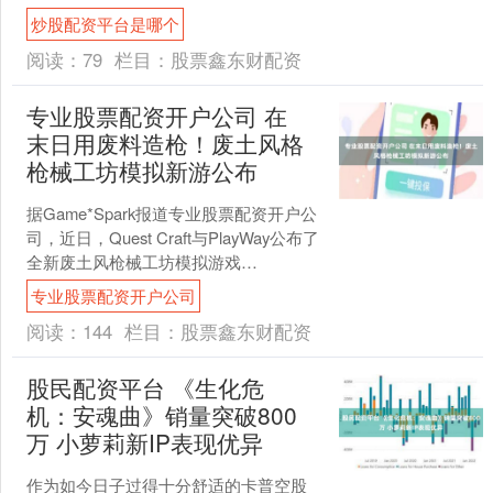
券日报）炒股配资平台是哪个 海量资
炒股配资平台是哪个
讯、....
阅读：
79
栏目：
股票鑫东财配资
专业股票配资开户公司 在
末日用废料造枪！废土风格
枪械工坊模拟新游公布
据Game*Spark报道专业股票配资开户公
司，近日，Quest Craft与PlayWay公布了
全新废土风枪械工坊模拟游戏
《Wasteland Gunsmit....
专业股票配资开户公司
阅读：
144
栏目：
股票鑫东财配资
股民配资平台 《生化危
机：安魂曲》销量突破800
万 小萝莉新IP表现优异
作为如今日子过得十分舒适的卡普空股