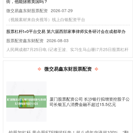
街，他能拯救英国吗？
微交易鑫东财股票配资
2026-07-29
（视频素材来自央视等）线上白银配资平台
股票杠杆t+0平台交易 第六届西部家事律师实务研讨会在成都举办
股票配资鑫东财配资
2026-08-03
人民网成都7月25日电 (记者王波、实习生马山珊)7月25日股票杠杆
t+0平台交易，由四川省律师协会、成都市律师协会共同
股票融资软件 盛航股份：公司目前水路运输业务稳定有序开展
微交易鑫东财股票配资
微交易鑫东财股票配资
2026-05-25
证券之星消息，盛航股份(001205)05月29日在投资者关系平台上答
复投资者关心的问题。 投资者提问：最近贵公司订单怎
厦门股票配资公司 长沙银行拟增资控股子公
股票配资APP 6月30日晓鸣股份发布公告，股东减持147.86万股
司长银五八消费金融不超过15.5亿元
微交易鑫东财股票配资
2026-05-28
证券之星消息，6月30日晓鸣股份发布公告《晓鸣股份:关于合计持
股5%以上股东持股比例达到5%的权益变动提示性公告》，其股
​炒股加杠杆 黄金股ETF继续狂奔！超八成年内涨超100%，“翻