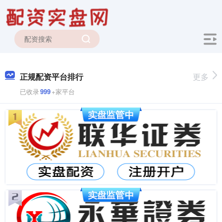
正规配资平台排行
更多
已收录
999
+家平台