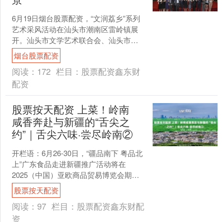
6月19日烟台股票配资，“文润荔乡”系列
艺术采风活动在汕头市潮南区雷岭镇展
开。汕头市文学艺术联合会、汕头市美
术协会、汕头市摄影协会、潮南区摄影
烟台股票配资
协会等40余位文艺....
阅读：
172
栏目：
股票配资鑫东财
配资
股票按天配资 上菜！岭南
咸香奔赴与新疆的“舌尖之
约”｜舌尖六味·尝尽岭南②
开栏语：6月26-30日，“疆品南下 粤品北
上”广东食品走进新疆推广活动将在
2025（中国）亚欧商品贸易博览会期间
举办，广东特色美食集体亮相。即日
股票按天配资
起，南方农村报....
阅读：
97
栏目：
股票配资鑫东财配
资