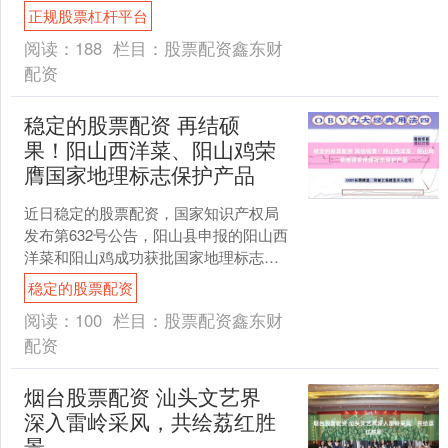
手，成交额2.57亿元....
正规股票杠杆平台
阅读：
188
栏目：
股票配资鑫东财
配资
稳定的股票配资 再结硕
果！阳山西洋菜、阳山鸡荣
膺国家地理标志保护产品
近日稳定的股票配资，国家知识产权局
发布第632号公告，阳山县申报的阳山西
洋菜和阳山鸡成功获批国家地理标志产
品认定。 据了解，这是继阳山淮山之
稳定的股票配资
后，阳山新增的两项国....
阅读：
100
栏目：
股票配资鑫东财
配资
烟台股票配资 汕头文艺界
深入雷岭采风，共绘荔红胜
景