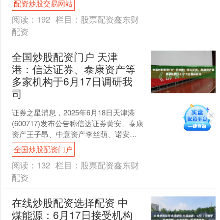
配资炒股交易网站
话。中国工程院院士、....
阅读：
192
栏目：
股票配资鑫东财
配资
全国炒股配资门户 天津
港：信达证券、泰康资产等
多家机构于6月17日调研我
司
证券之星消息，2025年6月18日天津港
(600717)发布公告称信达证券黄安、泰康
资产王子昂、中意资产李丝萌、诺安基
金吕铀、人保养老王艺憬、建信养老尚
全国炒股配资门户
廷鲲、弘....
阅读：
132
栏目：
股票配资鑫东财
配资
在线炒股配资选择配资 中
煤能源：6月17日接受机构