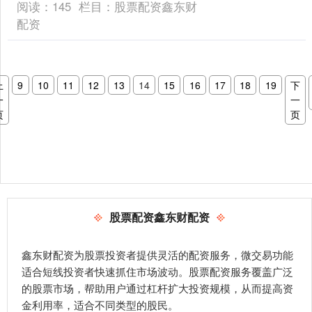
阅读：
145
栏目：
股票配资鑫东财
配资
上
9
10
11
12
13
14
15
16
17
18
19
下
一
一
页
页
股票配资鑫东财配资
鑫东财配资为股票投资者提供灵活的配资服务，微交易功能
适合短线投资者快速抓住市场波动。股票配资服务覆盖广泛
的股票市场，帮助用户通过杠杆扩大投资规模，从而提高资
金利用率，适合不同类型的股民。