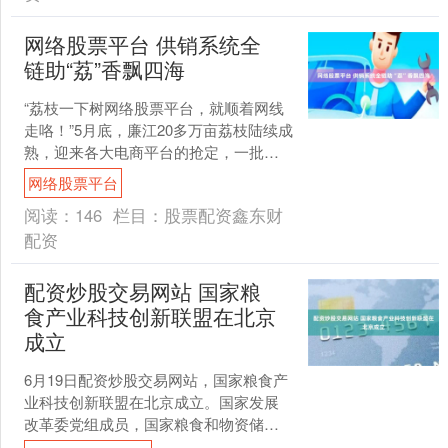
网络股票平台 供销系统全
链助“荔”香飘四海
“荔枝一下树网络股票平台，就顺着网线
走咯！”5月底，廉江20多万亩荔枝陆续成
熟，迎来各大电商平台的抢定，一批批
新鲜的荔枝从田间采下后直接装箱打
网络股票平台
包，用全程冷链配送....
阅读：
146
栏目：
股票配资鑫东财
配资
配资炒股交易网站 国家粮
食产业科技创新联盟在北京
成立
6月19日配资炒股交易网站，国家粮食产
业科技创新联盟在北京成立。国家发展
改革委党组成员，国家粮食和物资储备
局党组书记、局长刘焕鑫出席会议并讲