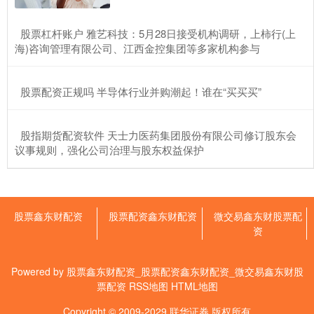
证券之星消息，6月30日晓鸣股份发布公告《晓鸣股份:关于合计持
股5%以上股东持股比例达到5%的权益变动提示性公告》，其股
​股票杠杆账户 雅艺科技：5月28日接受机构调研，上柿行(上
配资世界门户 数字工具助旅客畅游香港，香港旅发局发起短视频创
海)咨询管理有限公司、江西金控集团等多家机构参与
作活动
微交易鑫东财股票配资
2026-06-16
​股票配资正规吗 半导体行业并购潮起！谁在“买买买”
在日前由腾讯微信联手香港旅游发展局（以下简称香港旅发局）举
办的“港·万象”城市名片计划暨微信视频号创造营·湾区专场活动上
​股指期货配资软件 天士力医药集团股份有限公司修订股东会
杠杆怎么开通 【ETF动向】8月22日华夏上证科创板50成份ETF基
议事规则，强化公司治理与股东权益保护
金涨9.52%，份额减少38.74亿份
股票鑫东财配资
2026-06-20
证券之星消息，8月22日，华夏上证科创板50成份ETF基金
(588000)涨9.52%，成交额119.86亿元。当日份额
股票鑫东财配资
股票配资鑫东财配资
微交易鑫东财股票配
资
Powered by
股票鑫东财配资_股票配资鑫东财配资_微交易鑫东财股
票配资
RSS地图
HTML地图
Copyright
© 2009-2029
联华证券
版权所有