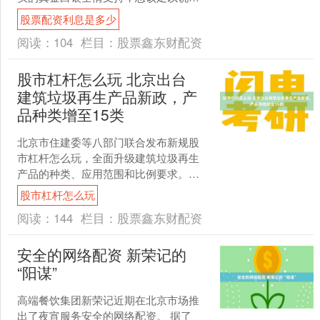
用户对这家品牌的喜爱程度了吧。 近日
股票配资利息是多少
有社交平台博主晒出....
阅读：
104
栏目：
股票鑫东财配资
股市杠杆怎么玩 北京出台
建筑垃圾再生产品新政，产
品种类增至15类
北京市住建委等八部门联合发布新规股
市杠杆怎么玩，全面升级建筑垃圾再生
产品的种类、应用范围和比例要求。该
《关于调整建筑垃圾再生产品种类及应
股市杠杆怎么玩
用工程部位的通知》已于7....
阅读：
144
栏目：
股票鑫东财配资
安全的网络配资 新荣记的
“阳谋”
高端餐饮集团新荣记近期在北京市场推
出了夜宵服务安全的网络配资。 据了