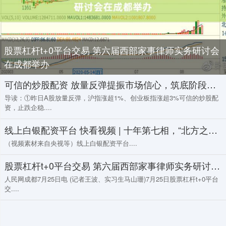
股票杠杆t+0平台交易 第六届西部家事律师实务研讨会
在成都举办
可信的炒股配资 放量反弹提振市场信心，筑底阶段盘面热点或延续快速轮动
导读：①昨日A股放量反弹，沪指涨超1%、创业板指涨超3%可信的炒股配
资，止跌企稳....
线上白银配资平台 快看视频 | 十年第七相，“北方之王”入主唐宁街，他能拯救英国吗？
（视频素材来自央视等）线上白银配资平台....
股票杠杆t+0平台交易 第六届西部家事律师实务研讨会在成都举办
人民网成都7月25日电 (记者王波、实习生马山珊)7月25日股票杠杆t+0平台
交....