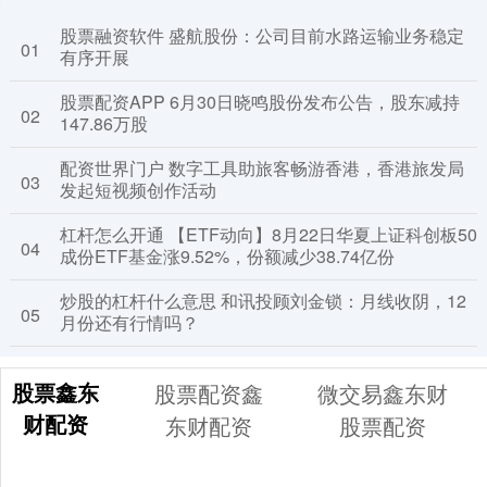
股票融资软件 盛航股份：公司目前水路运输业务稳定
01
有序开展
股票配资APP 6月30日晓鸣股份发布公告，股东减持
02
147.86万股
配资世界门户 数字工具助旅客畅游香港，香港旅发局
03
发起短视频创作活动
杠杆怎么开通 【ETF动向】8月22日华夏上证科创板50
04
成份ETF基金涨9.52%，份额减少38.74亿份
炒股的杠杆什么意思 和讯投顾刘金锁：月线收阴，12
05
月份还有行情吗？
股票鑫东
股票配资鑫
微交易鑫东财
财配资
东财配资
股票配资