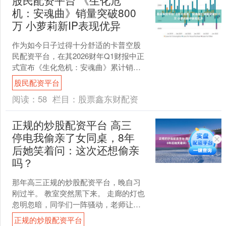
股民配资平台 《生化危
机：安魂曲》销量突破800
万 小萝莉新IP表现优异
作为如今日子过得十分舒适的卡普空股
民配资平台，在其2026财年Q1财报中正
式宣布《生化危机：安魂曲》累计销量
达到800万份，而全新IP《识质存在》的
股民配资平台
累计销量也已....
阅读：
58
栏目：
股票鑫东财配资
正规的炒股配资平台 高三
停电我偷亲了女同桌，8年
后她笑着问：这次还想偷亲
吗？
那年高三正规的炒股配资平台，晚自习
刚过半。 教室突然黑下来。 走廊的灯也
忽明忽暗，同学们一阵骚动，老师让大
家安静，别慌。 我却在慌。 不是因为停
正规的炒股配资平台