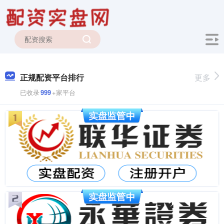
正规配资平台排行
更多
已收录
999
+家平台