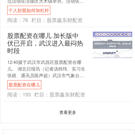
范活动在涪陵区大木镇举办。活动依托
高海拔避暑地人流集聚优势，以惠民露
个人炒股如何加杠杆
天电影为核心载....
阅读：
76
栏目：
股票鑫东财配资
股票配资在哪儿 加长版中
伏已开启，武汉进入最闷热
时段
12:40摄于武汉市武昌区股票配资在哪
儿。 湖北日报讯（记者汤炜玮、实习生
张婧、通讯员陈声超）武汉市气象台
2026年7月25日7时0分发布高温黄色预警
股票配资在哪儿
信号：预计....
阅读：
193
栏目：
股票鑫东财配资
查看更多