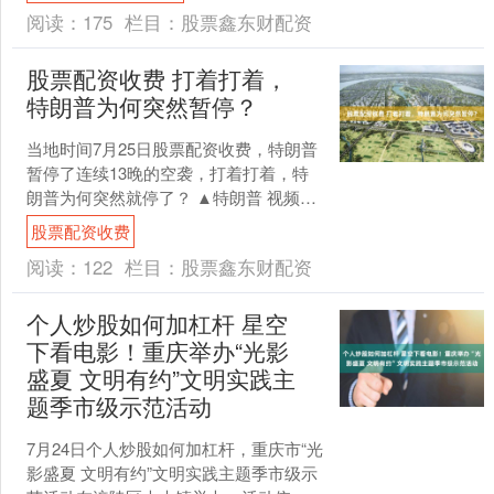
电。是因为她。 ....
阅读：
175
栏目：
股票鑫东财配资
股票配资收费 打着打着，
特朗普为何突然暂停？
当地时间7月25日股票配资收费，特朗普
暂停了连续13晚的空袭，打着打着，特
朗普为何突然就停了？ ▲特朗普 视频截
图 市面上有很多猜测： 有说是美军弹药
股票配资收费
打光了，这....
阅读：
122
栏目：
股票鑫东财配资
个人炒股如何加杠杆 星空
下看电影！重庆举办“光影
盛夏 文明有约”文明实践主
题季市级示范活动
7月24日个人炒股如何加杠杆，重庆市“光
影盛夏 文明有约”文明实践主题季市级示