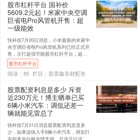
股市杠杆平台 国补价
5609.2元起！米家中央空调
巨省电Pro风管机开售：超
一级能效
快科技7月20日消息，小米最新的米家中
央空调巨省电Pro风管机系列已经正式开
售，主打超强节能股市杠杆平台，超一
级能效。 共推出了大3匹、4匹两款规
股市杠杆平台
格，首发价分别....
阅读：
85
栏目：
股票鑫东财配资
股票配资利息是多少 斥资
近230万元！博主晒单已买
6辆小米汽车：调侃还差一
辆就能见雷总了
快科技7月31日消息股票配资利息是多
少，如果连续入手6辆小米汽车，用实打
实的真金白银全情支持，总该足以说明