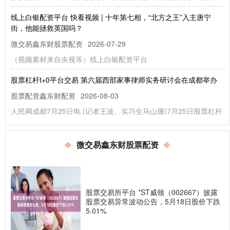
线上白银配资平台 快看视频 | 十年第七相，“北方之王”入主唐宁
街，他能拯救英国吗？
微交易鑫东财股票配资
2026-07-29
（视频素材来自央视等）线上白银配资平台
股票杠杆t+0平台交易 第六届西部家事律师实务研讨会在成都举办
股票配资鑫东财配资
2026-08-03
人民网成都7月25日电 (记者王波、实习生马山珊)7月25日股票杠杆
t+0平台交易，由四川省律师协会、成都市律师协会共同
股票融资软件 盛航股份：公司目前水路运输业务稳定有序开展
微交易鑫东财股票配资
微交易鑫东财股票配资
2026-05-25
证券之星消息，盛航股份(001205)05月29日在投资者关系平台上答
复投资者关心的问题。 投资者提问：最近贵公司订单怎
股票交易所平台 *ST威领（002667）披露
股票交易异常波动公告，5月18日股价下跌
股票配资APP 6月30日晓鸣股份发布公告，股东减持147.86万股
5.01%
微交易鑫东财股票配资
2026-05-28