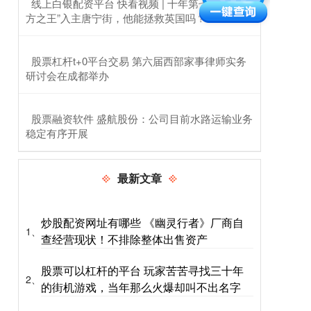
​线上白银配资平台 快看视频 | 十年第七相，“北
方之王”入主唐宁街，他能拯救英国吗？
​股票杠杆t+0平台交易 第六届西部家事律师实务
研讨会在成都举办
​股票融资软件 盛航股份：公司目前水路运输业务
稳定有序开展
最新文章
炒股配资网址有哪些 《幽灵行者》厂商自
1、
查经营现状！不排除整体出售资产
股票可以杠杆的平台 玩家苦苦寻找三十年
2、
的街机游戏，当年那么火爆却叫不出名字