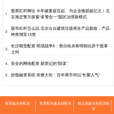
股票杠杆网址 今年破案超百起、为企业挽损超亿元！北
1、
京海淀警方探索“多警合一”园区治理新模式
股市杠杆怎么玩 北京出台建筑垃圾再生产品新政，产品
2、
种类增至15类
长沙期货配资 明清战争5：努尔哈赤将明朝玩弄于股掌
3、
之间
安全的网络配资 新荣记的“阳谋”
4、
炒股融资系统 崇雍大街：百年商市何以“长聚人气”
5、
股票鑫东财配资
股票配资鑫东财配资
微交易鑫东财股票配
资