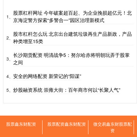
股票杠杆网址 今年破案超百起、为企业挽损超亿元！北
1、
京海淀警方探索“多警合一”园区治理新模式
股市杠杆怎么玩 北京出台建筑垃圾再生产品新政，产品
2、
种类增至15类
长沙期货配资 明清战争5：努尔哈赤将明朝玩弄于股掌
3、
之间
安全的网络配资 新荣记的“阳谋”
4、
炒股融资系统 崇雍大街：百年商市何以“长聚人气”
5、
股票鑫东财配资
股票配资鑫东财配资
微交易鑫东财股票配
资