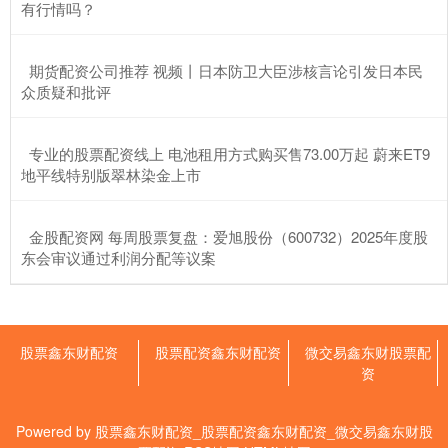
有行情吗？
​期货配资公司推荐 视频丨日本防卫大臣涉核言论引发日本民
众质疑和批评
​专业的股票配资线上 电池租用方式购买售73.00万起 蔚来ET9
地平线特别版翠林染金上市
​金股配资网 每周股票复盘：爱旭股份（600732）2025年度股
东会审议通过利润分配等议案
股票鑫东财配资
股票配资鑫东财配资
微交易鑫东财股票配
资
Powered by
股票鑫东财配资_股票配资鑫东财配资_微交易鑫东财股