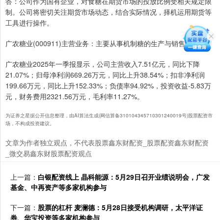
答：公司作为国有企业，对食糖在期货市场的投放比例受相关规定限
制。公司将密切关注期货市场动态，结合实际情况，择机运用期货等
工具进行操作。
广农糖业(000911)主营业务：主要从事机制糖的生产与销售业务。
广农糖业2025年一季报显示，公司主营收入7.51亿元，同比下降
21.07%；归母净利润669.26万元，同比上升38.54%；扣非净利润
199.66万元，同比上升152.33%；负债率94.92%，投资收益-5.83万
元，财务费用2321.56万元，毛利率11.27%。
为证券之星据公开信息整理，由AI算法生成(网信算备310104345710301240019号)股票配资市
场，不构成投资建议。
文章为作者独立观点，不代表股票鑫东财配资_股票配资鑫东财配资
_微交易鑫东财股票配资观点
上一篇：
白银配资线上 晶科能源：5月29日召开业绩说明会，广发
基金、中再资产等多家机构参与
下一篇：
股票的杠杆 麦澜德：5月28日接受机构调研，太平洋证
券、华宝投资等多家机构参与