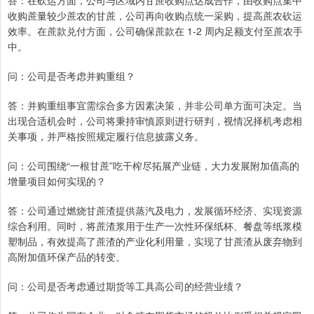
答：在砍运方面，公司与区域内甘蔗收购点达成合作，由收购点集中
收购蔗量较少蔗农的甘蔗，公司再向收购点统一采购，提高蔗农砍运
效率。在蔗款兑付方面，公司确保蔗款在 1-2 周内足额支付至蔗农手
中。
问：公司是否考虑并购重组？
答：并购重组事宜需综合多方因素决策，并非公司单方面可决定。当
出现合适机会时，公司将秉持审慎原则进行研判，视情况择机考虑相
关事项，并严格按照规定履行信息披露义务。
问：公司围绕“一根甘蔗”吃干榨尽拓展产业链，大力发展附加值高的
增量项目如何实现的？
答：公司通过燃烧甘蔗渣提供蒸汽及电力，发展循环经济、实现资源
综合利用。同时，将蔗渣浆用于生产一次性环保纸杯、餐盘等纸浆模
塑制品，有效提高了蔗渣的产业化利用量，实现了甘蔗渣从废弃物到
高附加值环保产品的转变。
问：公司是否考虑通过期货等工具高公司的经营业绩？