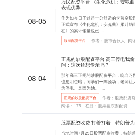
股民配资平台 《生化危机：安魂曲》
表现优异
作为如今日子过得十分舒适的卡普空股民
08-05
正式宣布《生化危机：安魂曲》累计销量
在》的累计销量也已....
作者：股市合伙人
阅
股民配资平台
正规的炒股配资平台 高三停电我
问：这次还想偷亲吗？
那年高三正规的炒股配资平台，晚自习刚
08-04
也忽明忽暗，同学们一阵骚动，老师让大
为停电。是因为她。 ....
作者：股票配资
正规的炒股配资平台
阅读：
175
栏目：
股票鑫东财配资
股票配资收费 打着打着，特朗普
当地时间7月25日股票配资收费，特朗