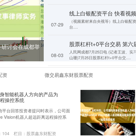
（视频素材来自央视等）线上白银配
07-29
台....
务研讨会在成都举
人民网成都7月25日电 (记者王波、实
08-03
山珊)7月25日股票杠杆t+0平台交....
配资
微交易鑫东财股票配资
具身智能机器人方向的产品为
离远程操控系统
互动平台回答投资者提问时表示，公司面
e Vision机器人超远距离远程操控系
：
104
栏目：
股票鑫东财配资