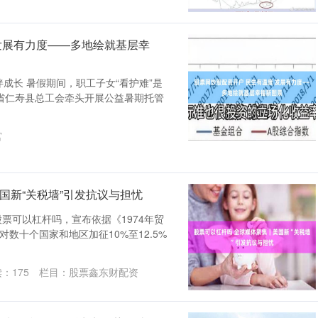
发展有力度——多地绘就基层幸
成长 暑假期间，职工子女“看护难”是
省仁寿县总工会牵头开展公益暑期托管
宫
国新“关税墙”引发抗议与担忧
票可以杠杆吗，宣布依据《1974年贸
对数十个国家和地区加征10%至12.5%
读：
175
栏目：
股票鑫东财配资