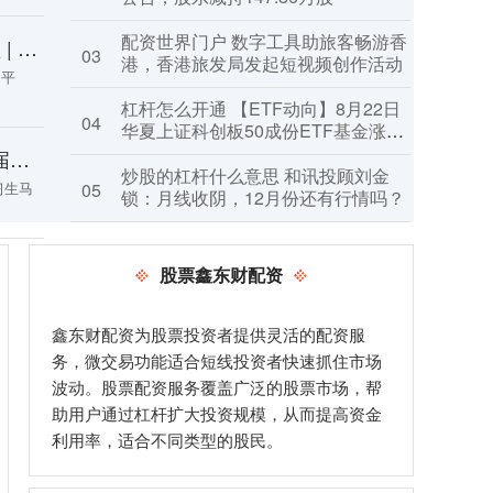
配资世界门户 数字工具助旅客畅游香
线上白银配资平台 快看视频 | 十年第七相，“北方之王”入主唐宁街，他能拯救英国吗？
03
港，香港旅发局发起短视频创作活动
资平
杠杆怎么开通 【ETF动向】8月22日
04
华夏上证科创板50成份ETF基金涨
9.52%，份额减少38.74亿份
股票杠杆t+0平台交易 第六届西部家事律师实务研讨会在成都举办
炒股的杠杆什么意思 和讯投顾刘金
习生马
05
锁：月线收阴，12月份还有行情吗？
股票鑫东财配资
鑫东财配资为股票投资者提供灵活的配资服
务，微交易功能适合短线投资者快速抓住市场
波动。股票配资服务覆盖广泛的股票市场，帮
助用户通过杠杆扩大投资规模，从而提高资金
利用率，适合不同类型的股民。