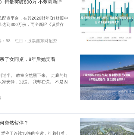
销量突破800万 小萝莉新IP
配资平台，在其2026财年Q1财报中
达到800万份，而全新IP《识质存
读：
58
栏目：
股票鑫东财配资
偷亲了女同桌，8年后她笑着
过半。 教室突然黑下来。 走廊的灯
家安静，别慌。 我却在慌。 不是因
廊
为何突然暂停？
普暂停了连续13晚的空袭，打着打着，