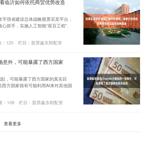
，看临沂如何依托商贸优势改造
足数字强省建设总体战略股票买卖平台，
心抓手，实施人工智能“双百工程”、
读：
120
栏目：
股票鑫东财配资
的一场意外，可能暴露了西方国家
首选|，可能暴露了西方国家的真实目
美西方国家很有可能利用AI来对其他国
读：
108
栏目：
股票鑫东财配资
查看更多