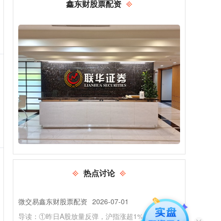
鑫东财股票配资
配资行业查询 莱茵生物：麦角硫因在抗氧化、消炎等
方面具备良好的功能特性
股票鑫东财配资
2026-05-25
证券之星消息，莱茵生物(002166)05月28日在投资者
关系平台上答复投资者关心的问题。 投资者提问：公
司麦角硫因提取
可信的炒股配资 放量反弹提振市场信心，筑底阶段盘
热点讨论
面热点或延续快速轮动
微交易鑫东财股票配资
2026-07-01
导读：①昨日A股放量反弹，沪指涨超1%、创业板指
涨超3%可信的炒股配资，止跌企稳信心修复，但筑底