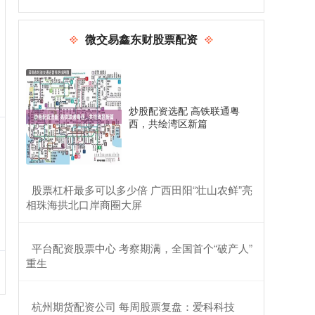
股票配资APP 6月30日晓鸣股份发布公告，股东减持
147.86万股
微交易鑫东财股票配资
微交易鑫东财股票配资
2026-05-28
证券之星消息，6月30日晓鸣股份发布公告《晓鸣股
份:关于合计持股5%以上股东持股比例达到5%的权益
变动提示性公告》，其股
炒股配资选配 高铁联通粤
西，共绘湾区新篇
配资世界门户 数字工具助旅客畅游香港，香港旅发局
发起短视频创作活动
微交易鑫东财股票配资
2026-06-16
​股票杠杆最多可以多少倍 广西田阳“壮山农鲜”亮
在日前由腾讯微信联手香港旅游发展局（以下简称香
相珠海拱北口岸商圈大屏
港旅发局）举办的“港·万象”城市名片计划暨微信视频
号创造营·湾区专场活动上
杠杆怎么开通 【ETF动向】8月22日华夏上证科创板
​平台配资股票中心 考察期满，全国首个“破产人”
50成份ETF基金涨9.52%，份额减少38.74亿份
重生
股票鑫东财配资
2026-06-20
证券之星消息，8月22日，华夏上证科创板50成份
​杭州期货配资公司 每周股票复盘：爱科科技