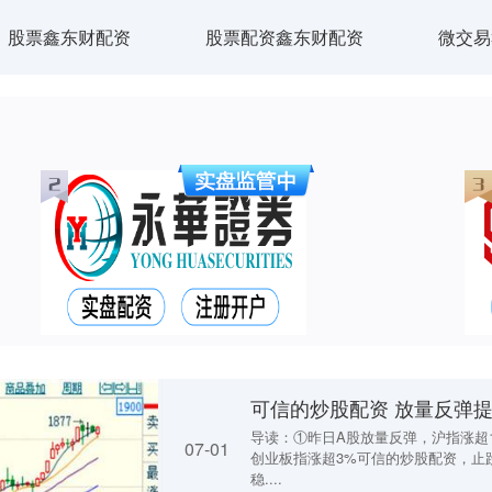
股票鑫东财配资
股票配资鑫东财配资
微交易
导读：①昨日A股放量反弹，沪指涨超
07-01
创业板指涨超3%可信的炒股配资，止
稳....