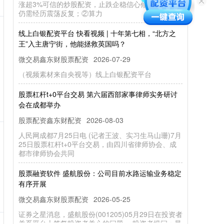
仍需经历震荡反复；②算力
线上白银配资平台 快看视频 | 十年第七相，“北方之
王”入主唐宁街，他能拯救英国吗？
微交易鑫东财股票配资
2026-07-29
（视频素材来自央视等）线上白银配资平台
股票杠杆t+0平台交易 第六届西部家事律师实务研讨
会在成都举办
股票配资鑫东财配资
2026-08-03
人民网成都7月25日电 (记者王波、实习生马山珊)7月
25日股票杠杆t+0平台交易，由四川省律师协会、成
都市律师协会共同
股票融资软件 盛航股份：公司目前水路运输业务稳定
有序开展
微交易鑫东财股票配资
2026-05-25
证券之星消息，盛航股份(001205)05月29日在投资者
关系平台上答复投资者关心的问题。 投资者提问：最
近贵公司订单怎