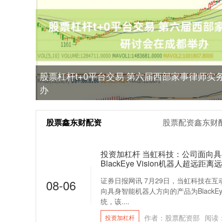
股票杠杆t+0平台交易 第六届西部家事律师实
办
股票鑫东财配资
股票配资鑫东财
投资加杠杆 当虹科技：公司面向
BlackEye Vision机器人超远距
证券日报网讯 7月29日，当虹科技在
08-06
向具身智能机器人方向的产品为BlackEy
统，该....
作者：股票配资部
阅读
投资加杠杆