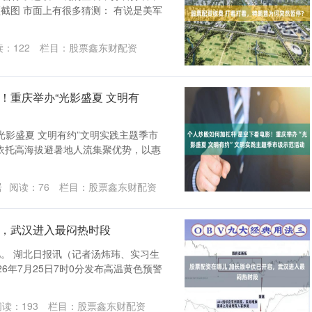
频截图 市面上有很多猜测： 有说是美军
读：
122
栏目：
股票鑫东财配资
！重庆举办“光影盛夏 文明有
光影盛夏 文明有约”文明实践主题季市
依托高海拔避暑地人流集聚优势，以惠
居
阅读：
76
栏目：
股票鑫东财配资
启，武汉进入最闷热时段
儿。 湖北日报讯（记者汤炜玮、实习生
6年7月25日7时0分发布高温黄色预警
阅读：
193
栏目：
股票鑫东财配资