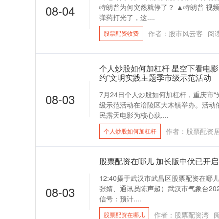
08-04
特朗普为何突然就停了？ ▲特朗普 视
弹药打光了，这....
作者：股市风云客
阅
股票配资收费
个人炒股如何加杠杆 星空下看电影
约”文明实践主题季市级示范活动
7月24日个人炒股如何加杠杆，重庆市“
08-03
级示范活动在涪陵区大木镇举办。活动
民露天电影为核心载....
作者：股票配资
个人炒股如何加杠杆
股票配资在哪儿 加长版中伏已开
12:40摄于武汉市武昌区股票配资在哪
08-03
张婧、通讯员陈声超）武汉市气象台202
信号：预计....
作者：股票配资湾
股票配资在哪儿