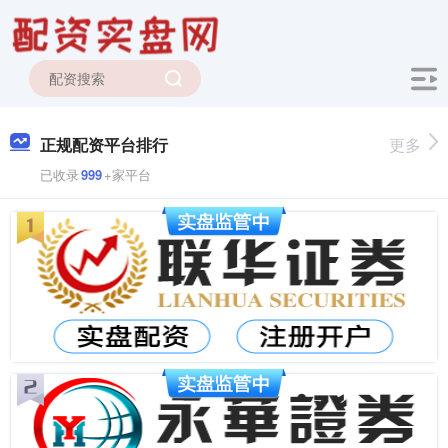
正规配资平台排行
更多
已收录
999
+家平台