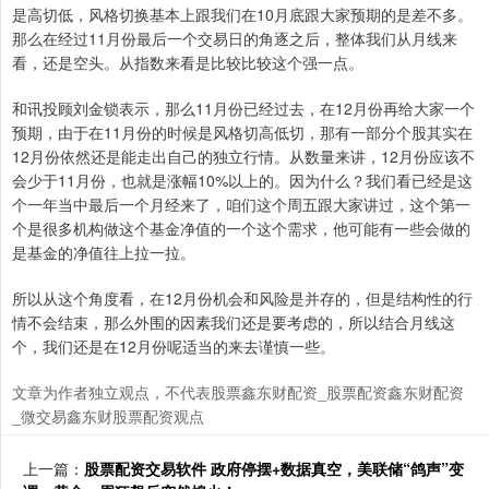
是高切低，风格切换基本上跟我们在10月底跟大家预期的是差不多。
那么在经过11月份最后一个交易日的角逐之后，整体我们从月线来
看，还是空头。从指数来看是比较比较这个强一点。
和讯投顾刘金锁表示，那么11月份已经过去，在12月份再给大家一个
预期，由于在11月份的时候是风格切高低切，那有一部分个股其实在
12月份依然还是能走出自己的独立行情。从数量来讲，12月份应该不
会少于11月份，也就是涨幅10%以上的。因为什么？我们看已经是这
个一年当中最后一个月经来了，咱们这个周五跟大家讲过，这个第一
个是很多机构做这个基金净值的一个这个需求，他可能有一些会做的
是基金的净值往上拉一拉。
所以从这个角度看，在12月份机会和风险是并存的，但是结构性的行
情不会结束，那么外围的因素我们还是要考虑的，所以结合月线这
个，我们还是在12月份呢适当的来去谨慎一些。
文章为作者独立观点，不代表股票鑫东财配资_股票配资鑫东财配资
_微交易鑫东财股票配资观点
上一篇：
股票配资交易软件 政府停摆+数据真空，美联储“鸽声”变