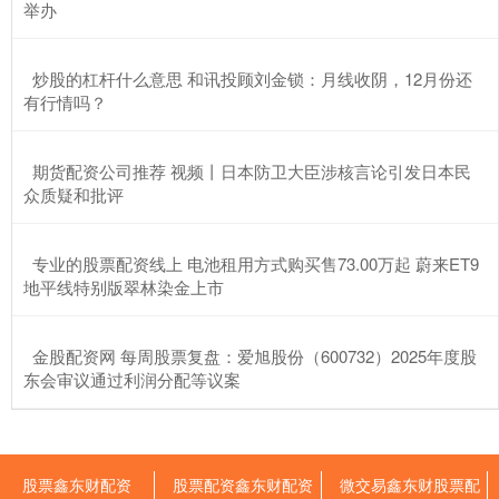
举办
​炒股的杠杆什么意思 和讯投顾刘金锁：月线收阴，12月份还
有行情吗？
​期货配资公司推荐 视频丨日本防卫大臣涉核言论引发日本民
众质疑和批评
​专业的股票配资线上 电池租用方式购买售73.00万起 蔚来ET9
地平线特别版翠林染金上市
​金股配资网 每周股票复盘：爱旭股份（600732）2025年度股
东会审议通过利润分配等议案
股票鑫东财配资
股票配资鑫东财配资
微交易鑫东财股票配