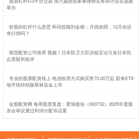
​股票杠杆t+0平台交易 第六届西部家事律师实务研讨会在成都
举办
​炒股的杠杆什么意思 和讯投顾刘金锁：月线收阴，12月份还
有行情吗？
​期货配资公司推荐 视频丨日本防卫大臣涉核言论引发日本民
众质疑和批评
​专业的股票配资线上 电池租用方式购买售73.00万起 蔚来ET9
地平线特别版翠林染金上市
​金股配资网 每周股票复盘：爱旭股份（600732）2025年度股
东会审议通过利润分配等议案