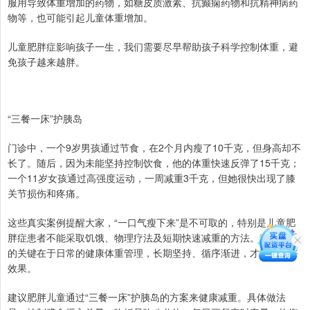
服用导致体重增加的药物，如糖皮质激素、抗癫痫药物和抗精神病药
物等，也可能引起儿童体重增加。
儿童肥胖症影响孩子一生，我们需要尽早帮助孩子科学控制体重，避
免孩子越来越胖。
“三餐一床”护胰岛
门诊中，一个9岁男孩通过节食，在2个月内瘦了10千克，但身高却不
长了。随后，因为未能坚持控制饮食，他的体重快速反弹了15千克；
一个11岁女孩通过高强度运动，一周减重3千克，但她很快出现了膝
关节损伤和疼痛。
这些真实案例提醒大家，“一口气瘦下来”是不可取的，特别是儿童肥
胖症患者不能采取饥饿、物理疗法及短期快速减重的方法。科学减重
的关键在于日常的健康体重管理，长期坚持、循序渐进，才能取得好
效果。
建议肥胖儿童通过“三餐一床”护胰岛的方案来健康减重。具体做法