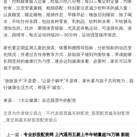
是：控制膳食摄入总量，吃饭只吃八分饱；每日三餐定时定量，均衡
饮食，注意荤素兼顾、粗细搭配，特别要注意减少饮料等的摄入量；
认真睡觉，睡足睡饱，规律作息，早睡早起；晚饭后到睡前，除了喝
水，不吃任何东西，包括各种零食、乳制品、饮料和水果，不给胰岛
增加负担。此外，重视体育锻炼，尤其是有氧运动，可选择长跑、游
泳、跳绳等，每次运动持续20～30分钟，运动强度循序渐进。
家长要定期监测儿童的身高、体重和腰围等指标，分析指标的动态变
化情况，并通过言传身教等方式，鼓励孩子做到均衡饮食，养成能够
长期坚持的健康行为习惯，逐步达到健康体重。必要时，家长可以带
孩子就医。
“放纵孩子”不是爱，“让孩子躺平”不是疼。家长要与孩子共同努力，践
行健康生活方式，帮孩子“减负”。
来源：《大众健康》杂志股票中的配资
文章为作者独立观点，不代表股票鑫东财配资_股票配资鑫东财配资
_微交易鑫东财股票配资观点
上一篇：
专业炒股配资网 上汽通用五菱上半年销量超76万辆 新能