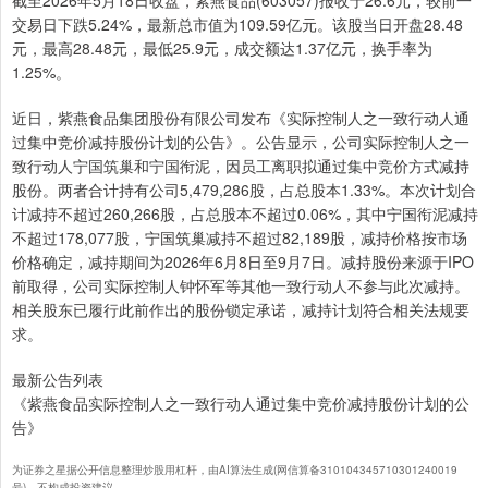
截至2026年5月18日收盘，紫燕食品(603057)报收于26.6元，较前一
交易日下跌5.24%，最新总市值为109.59亿元。该股当日开盘28.48
元，最高28.48元，最低25.9元，成交额达1.37亿元，换手率为
1.25%。
近日，紫燕食品集团股份有限公司发布《实际控制人之一致行动人通
过集中竞价减持股份计划的公告》。公告显示，公司实际控制人之一
致行动人宁国筑巢和宁国衔泥，因员工离职拟通过集中竞价方式减持
股份。两者合计持有公司5,479,286股，占总股本1.33%。本次计划合
计减持不超过260,266股，占总股本不超过0.06%，其中宁国衔泥减持
不超过178,077股，宁国筑巢减持不超过82,189股，减持价格按市场
价格确定，减持期间为2026年6月8日至9月7日。减持股份来源于IPO
前取得，公司实际控制人钟怀军等其他一致行动人不参与此次减持。
相关股东已履行此前作出的股份锁定承诺，减持计划符合相关法规要
求。
最新公告列表
《紫燕食品实际控制人之一致行动人通过集中竞价减持股份计划的公
告》
为证券之星据公开信息整理炒股用杠杆，由AI算法生成(网信算备310104345710301240019
号)，不构成投资建议。