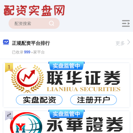
正规配资平台排行
更多
已收录
999
+家平台