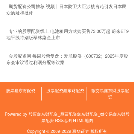
​期货配资公司推荐 视频丨日本防卫大臣涉核言论引发日本民
众质疑和批评
​专业的股票配资线上 电池租用方式购买售73.00万起 蔚来ET9
地平线特别版翠林染金上市
​金股配资网 每周股票复盘：爱旭股份（600732）2025年度股
东会审议通过利润分配等议案
股票鑫东财配资
股票配资鑫东财配资
微交易鑫东财股票配
资
Powered by
股票鑫东财配资_股票配资鑫东财配资_微交易鑫东财股
票配资
RSS地图
HTML地图
Copyright
© 2009-2029
联华证券
版权所有