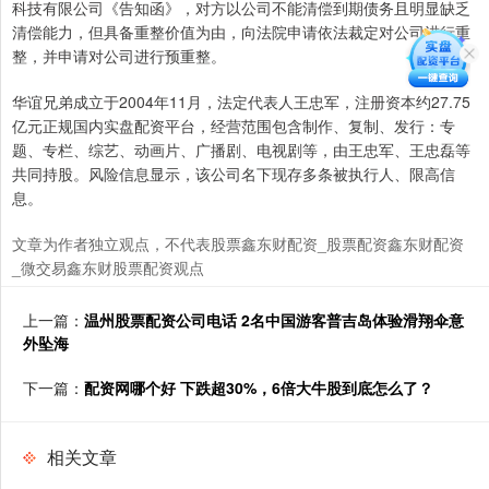
科技有限公司《告知函》，对方以公司不能清偿到期债务且明显缺乏
清偿能力，但具备重整价值为由，向法院申请依法裁定对公司进行重
整，并申请对公司进行预重整。
华谊兄弟成立于2004年11月，法定代表人王忠军，注册资本约27.75
亿元正规国内实盘配资平台，经营范围包含制作、复制、发行：专
题、专栏、综艺、动画片、广播剧、电视剧等，由王忠军、王忠磊等
共同持股。风险信息显示，该公司名下现存多条被执行人、限高信
息。
文章为作者独立观点，不代表股票鑫东财配资_股票配资鑫东财配资
_微交易鑫东财股票配资观点
上一篇：
温州股票配资公司电话 2名中国游客普吉岛体验滑翔伞意
外坠海
下一篇：
配资网哪个好 下跌超30%，6倍大牛股到底怎么了？
相关文章