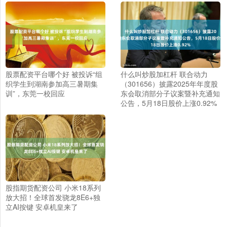
股票配资平台哪个好 被投诉“组
什么叫炒股加杠杆 联合动力
织学生到湖南参加高三暑期集
（301656）披露2025年年度股
训”，东莞一校回应
东会取消部分子议案暨补充通知
公告，5月18日股价上涨0.92%
股指期货配资公司 小米18系列
放大招！全球首发骁龙8E6+独
立AI按键 安卓机皇来了