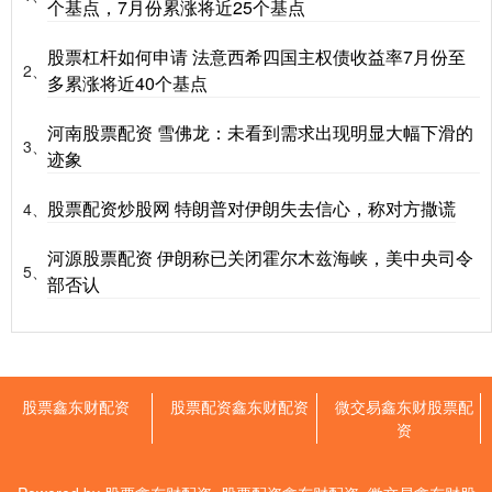
个基点，7月份累涨将近25个基点
股票杠杆如何申请 法意西希四国主权债收益率7月份至
2、
多累涨将近40个基点
河南股票配资 雪佛龙：未看到需求出现明显大幅下滑的
3、
迹象
股票配资炒股网 特朗普对伊朗失去信心，称对方撒谎
4、
河源股票配资 伊朗称已关闭霍尔木兹海峡，美中央司令
5、
部否认
股票鑫东财配资
股票配资鑫东财配资
微交易鑫东财股票配
资