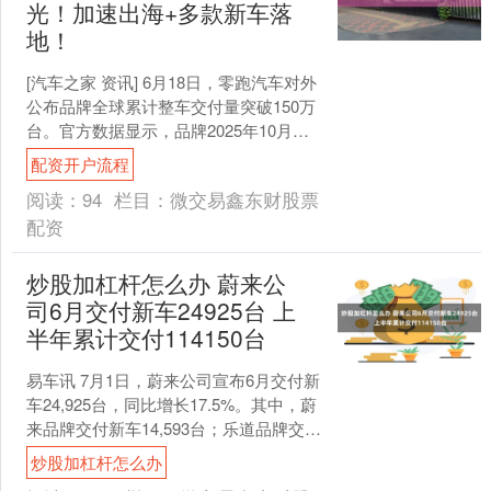
光！加速出海+多款新车落
地！
[汽车之家 资讯] 6月18日，零跑汽车对外
公布品牌全球累计整车交付量突破150万
台。官方数据显示，品牌2025年10月累
计交付达100万台，从100万台至15....
配资开户流程
阅读：
94
栏目：
微交易鑫东财股票
配资
炒股加杠杆怎么办 蔚来公
司6月交付新车24925台 上
半年累计交付114150台
易车讯 7月1日，蔚来公司宣布6月交付新
车24,925台，同比增长17.5%。其中，蔚
来品牌交付新车14,593台；乐道品牌交付
新车6,400台；firefly....
炒股加杠杆怎么办