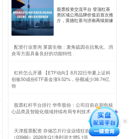
股票投资交流平台 登顶红茶
类区域公用品牌价值后首次推
介，英德红茶与济南再续前缘
​配资行业查询 莱茵生物：麦角硫因在抗氧化、消
炎等方面具备良好的功能特性
​杠杆怎么开通 【ETF动向】8月22日华夏上证科
创板50成份ETF基金涨9.52%，份额减少38.74亿
份
​股票杠杆平台排行 华帝股份：公司目前在厨电核
心品类及智能化领域持续布局专利技术
​天津股票配资 存储芯片行业业绩狂欢，兆易创新
（03986）2026年Q1净利润大增5.1倍