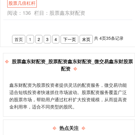
36,970.56万元，其中5,551.292....
股票几倍杠杆
阅读：
136
栏目：
股票鑫东财配资
共
4
页
35
条记录
首页
1
2
3
4
下一页
末页
股票鑫东财配资_股票配资鑫东财配资_微交易鑫东财股票
配资
鑫东财配资为股票投资者提供灵活的配资服务，微交易功能
适合短线投资者快速抓住市场波动。股票配资服务覆盖广泛
的股票市场，帮助用户通过杠杆扩大投资规模，从而提高资
金利用率，适合不同类型的股民。
热点关注