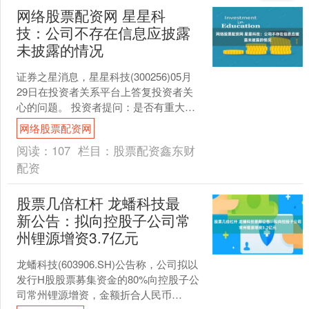
网络股票配资网 星星科
技：公司不存在信息应披露
未披露的情况
证券之星消息，星星科技(300256)05月
29日在投资者关系平台上答复投资者关
心的问题。 投资者提问：是否有重大事
件没有披露，为何股价一直跌，还大
网络股票配资网
跌，是否要被....
阅读：
107
栏目：
股票配资鑫东财
配资
股票几倍杠杆 龙蟠科技最
新公告：拟向控股子公司常
州锂源增资3.7亿元
龙蟠科技(603906.SH)公告称，公司拟以
发行H股股票募集资金的80%向控股子公
司常州锂源增资，金额折合人民币