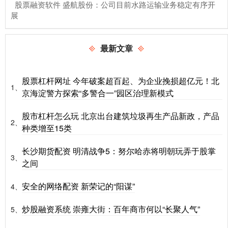
​股票融资软件 盛航股份：公司目前水路运输业务稳定有序开
展
最新文章
股票杠杆网址 今年破案超百起、为企业挽损超亿元！北
1、
京海淀警方探索“多警合一”园区治理新模式
股市杠杆怎么玩 北京出台建筑垃圾再生产品新政，产品
2、
种类增至15类
长沙期货配资 明清战争5：努尔哈赤将明朝玩弄于股掌
3、
之间
安全的网络配资 新荣记的“阳谋”
4、
炒股融资系统 崇雍大街：百年商市何以“长聚人气”
5、