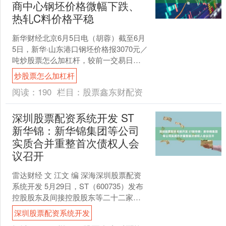
商中心钢坯价格微幅下跌、
热轧C料价格平稳
新华财经北京6月5日电（胡蓉）截至6月
5日，新华·山东港口钢坯价格报3070元／
吨炒股票怎么加杠杆，较前一交易日下
跌15元／吨，跌幅0.49%。 数据来源：
炒股票怎么加杠杆
新华....
阅读：
190
栏目：
股票鑫东财配资
深圳股票配资系统开发 ST
新华锦：新华锦集团等公司
实质合并重整首次债权人会
议召开
雷达财经 文 江文 编 深海深圳股票配资
系统开发 5月29日，ST（600735）发布
控股股东及间接控股股东等二十二家公
司实质合并重整的进展的公告。公告显
深圳股票配资系统开发
示，2....