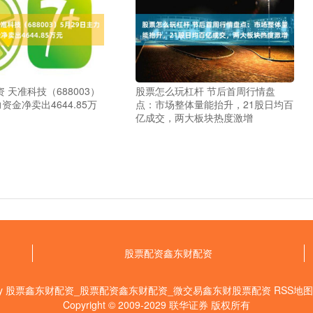
 天准科技（688003）
股票怎么玩杠杆 节后首周行情盘
资金净卖出4644.85万
点：市场整体量能抬升，21股日均百
亿成交，两大板块热度激增
股票配资鑫东财配资
by
股票鑫东财配资_股票配资鑫东财配资_微交易鑫东财股票配资
RSS地图
Copyright
© 2009-2029
联华证券
版权所有