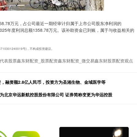
1358.78万元，占公司最近一期经审计归属于上市公司股东净利润的
025年度利润总额1358.78万元。该补助资金已到账，属于与收益相关的
10301240019号)，不构成投资建议。
代表股票鑫东财配资_股票配资鑫东财配资_微交易鑫东财股票配资观点
资，融资额2.8亿人民币，投资方为圣湘生物、金域医学等
更为北京华远新航控股股份有限公司 证券简称变更为华远控股