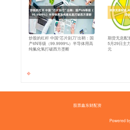
炒股的杠杆 中国“芯片刻刀”出鞘：国
期货无息配资
产6N等级（99.9999%）半导体用高
5月29日主力
纯氟化氢打破西方垄断
元
股票鑫东财配资
Powered 