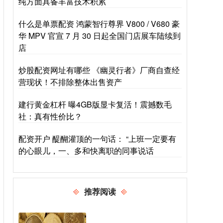
纯方面具备丰富技术积累
什么是单票配资 鸿蒙智行尊界 V800 / V680 豪
华 MPV 官宣 7 月 30 日起全国门店展车陆续到
店
炒股配资网址有哪些 《幽灵行者》厂商自查经
营现状！不排除整体出售资产
建行黄金杠杆 曝4GB版显卡复活！震撼数毛
社：真有性价比？
配资开户 醍醐灌顶的一句话： “上班一定要有
的心眼儿，一、多和快离职的同事说话
推荐阅读