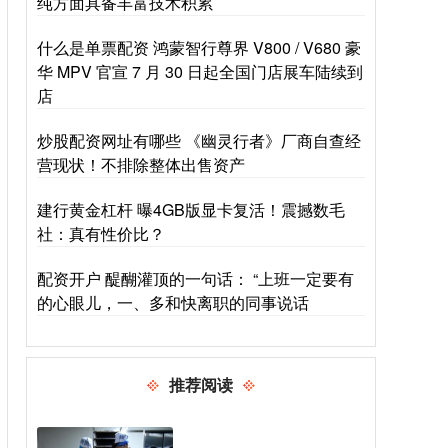
纯方面具备丰富技术积累
什么是单票配资 鸿蒙智行尊界 V800 / V680 豪
华 MPV 官宣 7 月 30 日起全国门店展车陆续到
店
炒股配资网址有哪些 《幽灵行者》厂商自查经
营现状！不排除整体出售资产
建行黄金杠杆 曝4GB版显卡复活！震撼数毛
社：真有性价比？
配资开户 醍醐灌顶的一句话： “上班一定要有
的心眼儿，一、多和快离职的同事说话
推荐阅读