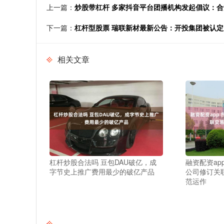
上一篇：
炒股带杠杆 多家抖音平台团播机构发起倡议：
下一篇：
杠杆型股票 瑞联新材最新公告：开投集团被认定
相关文章
杠杆炒股合法吗 豆包DAU破亿，成
融资配资ap
字节史上推广费用最少的破亿产品
公司修订关
范运作