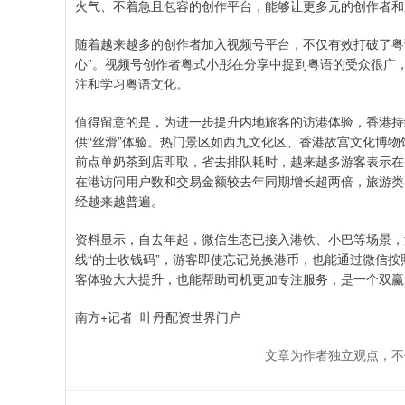
火气、不着急且包容的创作平台，能够让更多元的创作者和
随着越来越多的创作者加入视频号平台，不仅有效打破了粤
心”。视频号创作者粤式小彤在分享中提到粤语的受众很广
注和学习粤语文化。
值得留意的是，为进一步提升内地旅客的访港体验，香港持
供“丝滑”体验。热门景区如西九文化区、香港故宫文化博
前点单奶茶到店即取，省去排队耗时，越来越多游客表示在
在港访问用户数和交易金额较去年同期增长超两倍，旅游类
经越来越普遍。
资料显示，自去年起，微信生态已接入港铁、小巴等场景，游
线“的士收钱码”，游客即使忘记兑换港币，也能通过微信
客体验大大提升，也能帮助司机更加专注服务，是一个双赢
南方+记者 叶丹配资世界门户
文章为作者独立观点，不