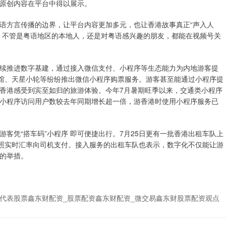
原创内容在平台中得以展示。
语方言传播的边界，让平台内容更加多元，也让香港故事真正“声入人
，不管是粤语地区的本地人，还是对粤语感兴趣的朋友，都能在视频号关
续推进数字基建，通过接入微信支付、小程序等生态能力为内地游客提
物馆、天星小轮等纷纷推出微信小程序购票服务。游客甚至能通过小程序提
香港感受到宾至如归的旅游体验。今年7月暑期旺季以来，交通类小程序
小程序访问用户数较去年同期增长超一倍，游香港时使用小程序服务已
客凭“搭车码”小程序 即可便捷出行。7月25日更有一批香港出租车队上
按照实时汇率向司机支付。接入服务的出租车队也表示，数字化不仅能让游
的举措。
代表股票鑫东财配资_股票配资鑫东财配资_微交易鑫东财股票配资观点