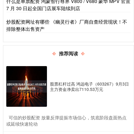
什么是单票配资 鸿蒙智行尊界 V800 / V680 豪华 MPV 官宣
7 月 30 日起全国门店展车陆续到店
炒股配资网址有哪些 《幽灵行者》厂商自查经营现状！不
排除整体出售资产
推荐阅读
股票杠杆过高 鸿远电子（603267）9月3日
主力资金净卖出7110.53万元
​可信的炒股配资 放量反弹提振市场信心，筑底阶段盘面热点
或延续快速轮动