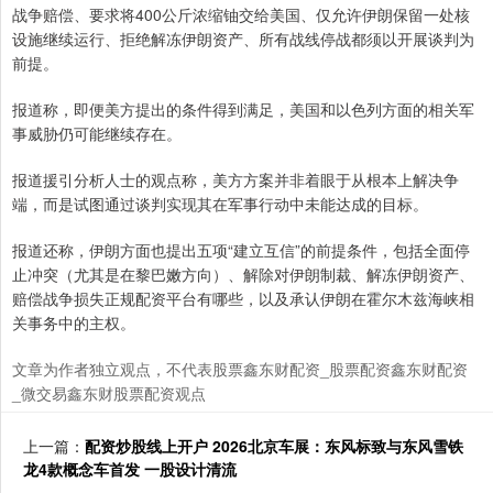
战争赔偿、要求将400公斤浓缩铀交给美国、仅允许伊朗保留一处核
设施继续运行、拒绝解冻伊朗资产、所有战线停战都须以开展谈判为
前提。
报道称，即便美方提出的条件得到满足，美国和以色列方面的相关军
事威胁仍可能继续存在。
报道援引分析人士的观点称，美方方案并非着眼于从根本上解决争
端，而是试图通过谈判实现其在军事行动中未能达成的目标。
报道还称，伊朗方面也提出五项“建立互信”的前提条件，包括全面停
止冲突（尤其是在黎巴嫩方向）、解除对伊朗制裁、解冻伊朗资产、
赔偿战争损失正规配资平台有哪些，以及承认伊朗在霍尔木兹海峡相
关事务中的主权。
文章为作者独立观点，不代表股票鑫东财配资_股票配资鑫东财配资
_微交易鑫东财股票配资观点
上一篇：
配资炒股线上开户 2026北京车展：东风标致与东风雪铁
龙4款概念车首发 一股设计清流