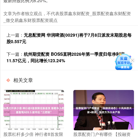
最新持股比例为8.20%。
文章为作者独立观点，不代表股票鑫东财配资_股票配资鑫东财配资
_微交易鑫东财股票配资观点
上一篇：
无息配资网 华润啤酒(00291)将于7月8日派发末期股息每
股0.557元
下一篇：
杭州期货配资 BOSS直聘2026年第一季度归母净利润
11.57亿元，同比增长123.24%
相关文章
股票杠杆多少倍 神行者8首发限
股票配资门户有哪些 【投融资