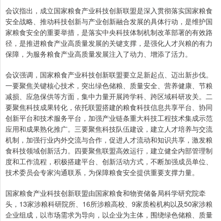
会议指出，成立国家粮食产业科技创新联盟是深入贯彻落实国家粮食
安全战略、推动科技创新与产业创新融合发展的具体行动，是维护国
家粮食安全的重要举措，是落实中央科技体制机制改革部署的有效路
径，是推进粮食产业高质量发展的关键支撑，是强化人才兴粮的有力
保障，为服务粮食产业高质量发展注入了动力、增添了活力。
会议强调，国家粮食产业科技创新联盟要立足新起点、迈出新步伐。
一要聚焦关键核心技术，突出绿色储粮、质量安全、营养健康、节粮
减损、应急保供等方面，集中力量开展跨学科、跨区域科研攻关。二
要聚焦科技成果转化，依托联盟搭建的粮食科技信息共享平台、协同
创新平台和技术服务平台，加强产业链条重大科技工程技术集成示范
应用和成果熟化推广。三要聚焦科技队伍建设，建立人才培养与交流
机制，加强行业内外交流与合作，促进人才流动和知识共享，激发粮
食科技领域创新活力。四要聚焦联盟高效运行，建立健全内部管理制
度和工作流程，积极搭建平台、创新活动方式，不断加强成员单位、
技术委员会专家沟通联系，为保障粮食安全提供重要支撑力量。
国家粮食产业科技创新联盟由国家粮食和物资储备局科学研究院牵
头，13家涉粮科研院所、16所涉粮高校、9家质检机构以及50家涉粮
企业组成，以市场需求为导向，以企业为主体，围绕绿色储粮、质量