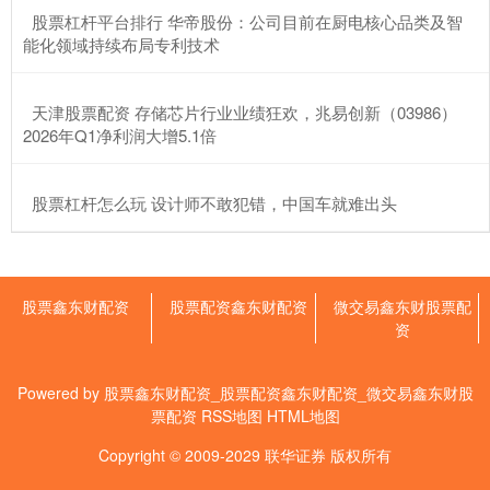
​股票杠杆平台排行 华帝股份：公司目前在厨电核心品类及智
能化领域持续布局专利技术
​天津股票配资 存储芯片行业业绩狂欢，兆易创新（03986）
2026年Q1净利润大增5.1倍
​股票杠杆怎么玩 设计师不敢犯错，中国车就难出头
股票鑫东财配资
股票配资鑫东财配资
微交易鑫东财股票配
资
Powered by
股票鑫东财配资_股票配资鑫东财配资_微交易鑫东财股
票配资
RSS地图
HTML地图
Copyright
© 2009-2029
联华证券
版权所有