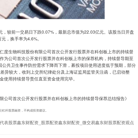
.97元，较前一交易日下跌0.07%，最新总市值为22.03亿元。该股当日开盘
9万元，换手率为4.6%。
仁度生物科技股份有限公司首次公开发行股票并在科创板上市的持续督
作为公司首次公开发行股票并在科创板上市的保荐机构，持续督导期至
利润因公共卫生事件防控需求下降而下滑，募投项目使用进度低于预期，部分
际数据差异较大，收到上交所纪律处分及上海证监局监管关注函，已启动整
金使用持续督导责任直至资金使用完毕。
限公司首次公开发行股票并在科创板上市的持续督导保荐总结报告》
19号)杠杆股票融资，不构成投资建议。
代表股票鑫东财配资_股票配资鑫东财配资_微交易鑫东财股票配资观点