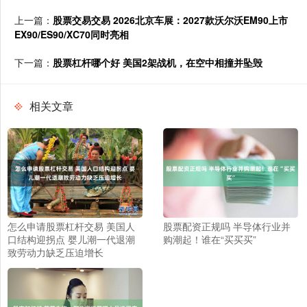
上一篇：
股票交易交易 2026北京车展：2027款沃尔沃EM90上市
EX90/ES90/XC70同时亮相
下一篇：
股票杠杆哪个好 美国2架战机，在空中相撞并坠毁
相关文章
怎么申请股票杠杆交易 美国人
股票配资正规吗 半导体行业并
口结构迎拐点 婴儿潮一代退潮
购潮起！谁在“买买买”
致劳动力缺乏压迫增长