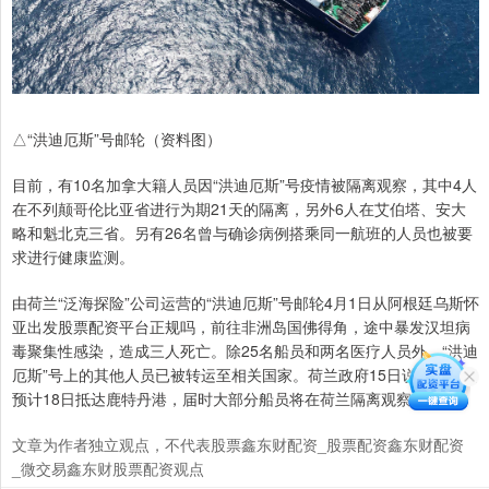
△“洪迪厄斯”号邮轮（资料图）
目前，有10名加拿大籍人员因“洪迪厄斯”号疫情被隔离观察，其中4人
在不列颠哥伦比亚省进行为期21天的隔离，另外6人在艾伯塔、安大
略和魁北克三省。另有26名曾与确诊病例搭乘同一航班的人员也被要
求进行健康监测。
由荷兰“泛海探险”公司运营的“洪迪厄斯”号邮轮4月1日从阿根廷乌斯怀
亚出发股票配资平台正规吗，前往非洲岛国佛得角，途中暴发汉坦病
毒聚集性感染，造成三人死亡。除25名船员和两名医疗人员外，“洪迪
厄斯”号上的其他人员已被转运至相关国家。荷兰政府15日说，该邮轮
预计18日抵达鹿特丹港，届时大部分船员将在荷兰隔离观察6周。
文章为作者独立观点，不代表股票鑫东财配资_股票配资鑫东财配资
_微交易鑫东财股票配资观点