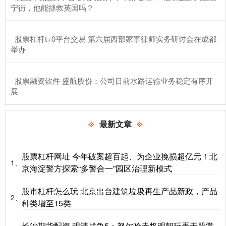
宁街，他能拯救英国吗？
​股票杠杆t+0平台交易 第六届西部家事律师实务研讨会在成都
举办
​股票融资软件 盛航股份：公司目前水路运输业务稳定有序开
展
最新文章
股票杠杆网址 今年破案超百起、为企业挽损超亿元！北
1、
京海淀警方探索“多警合一”园区治理新模式
股市杠杆怎么玩 北京出台建筑垃圾再生产品新政，产品
2、
种类增至15类
长沙期货配资 明清战争5：努尔哈赤将明朝玩弄于股掌