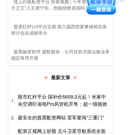
​线上白银配资平台 快看视频 | 十年第七相，“北
方之王”入主唐宁街，他能拯救英国吗？
​股票杠杆t+0平台交易 第六届西部家事律师实务
研讨会在成都举办
​股票融资软件 盛航股份：公司目前水路运输业务
稳定有序开展
最新文章
股市杠杆平台 国补价5609.2元起！米家中
1、
央空调巨省电Pro风管机开售：超一级能效
最安全的股票配资网站 雷军要闯“三重门”
2、
配资正规网上炒股 北斗卫星导航系统全面