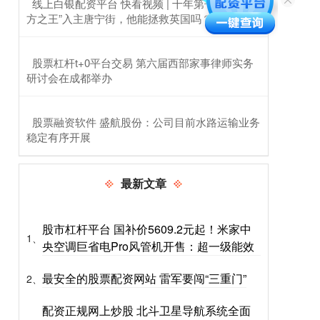
​线上白银配资平台 快看视频 | 十年第七相，“北
方之王”入主唐宁街，他能拯救英国吗？
​股票杠杆t+0平台交易 第六届西部家事律师实务
研讨会在成都举办
​股票融资软件 盛航股份：公司目前水路运输业务
稳定有序开展
最新文章
股市杠杆平台 国补价5609.2元起！米家中
1、
央空调巨省电Pro风管机开售：超一级能效
最安全的股票配资网站 雷军要闯“三重门”
2、
配资正规网上炒股 北斗卫星导航系统全面