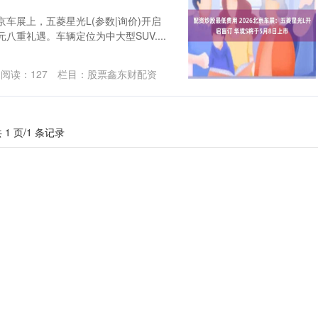
6北京车展上，五菱星光L(参数|询价)开启
元八重礼遇。车辆定位为中大型SUV....
阅读：
127
栏目：
股票鑫东财配资
 1 页/1 条记录