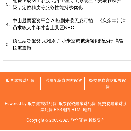
配资正规网上炒股 北斗卫星导航系统全面完成在轨升
3、
级，定位精度等服务性能持续优化
中山股票配资平台 AI短剧来袭无戏可拍：《庆余年》演
4、
员求职大半年才当上景区NPC
镇江期货配资 太难杀了 小米空调被烧融仍能运行 高管
5、
也被震撼
股票鑫东财配资
股票配资鑫东财配资
微交易鑫东财股票配
资
Powered by
股票鑫东财配资_股票配资鑫东财配资_微交易鑫东财股
票配资
RSS地图
HTML地图
Copyright
© 2009-2029
联华证券
版权所有