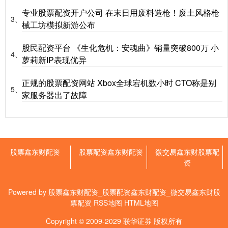
专业股票配资开户公司 在末日用废料造枪！废土风格枪
3、
械工坊模拟新游公布
股民配资平台 《生化危机：安魂曲》销量突破800万 小
4、
萝莉新IP表现优异
正规的股票配资网站 Xbox全球宕机数小时 CTO称是别
5、
家服务器出了故障
股票鑫东财配资
股票配资鑫东财配资
微交易鑫东财股票配
资
Powered by
股票鑫东财配资_股票配资鑫东财配资_微交易鑫东财股
票配资
RSS地图
HTML地图
Copyright
© 2009-2029
联华证券
版权所有