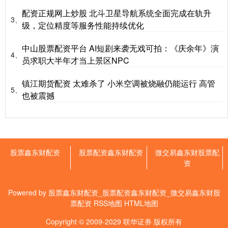
配资正规网上炒股 北斗卫星导航系统全面完成在轨升
3、
级，定位精度等服务性能持续优化
中山股票配资平台 AI短剧来袭无戏可拍：《庆余年》演
4、
员求职大半年才当上景区NPC
镇江期货配资 太难杀了 小米空调被烧融仍能运行 高管
5、
也被震撼
股票鑫东财配资
股票配资鑫东财配资
微交易鑫东财股票配
资
Powered by
股票鑫东财配资_股票配资鑫东财配资_微交易鑫东财股
票配资
RSS地图
HTML地图
Copyright
© 2009-2029
联华证券
版权所有