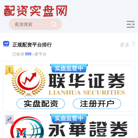
正规配资平台排行
更多
已收录
999
+家平台