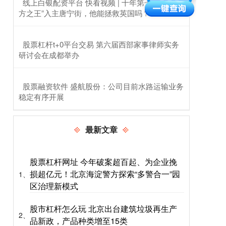
​线上白银配资平台 快看视频 | 十年第七相，“北
方之王”入主唐宁街，他能拯救英国吗？
​股票杠杆t+0平台交易 第六届西部家事律师实务
研讨会在成都举办
​股票融资软件 盛航股份：公司目前水路运输业务
稳定有序开展
最新文章
股票杠杆网址 今年破案超百起、为企业挽
损超亿元！北京海淀警方探索“多警合一”园
1、
区治理新模式
股市杠杆怎么玩 北京出台建筑垃圾再生产
2、
品新政，产品种类增至15类