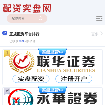
正规配资平台排行
更多
已收录
999
+家平台