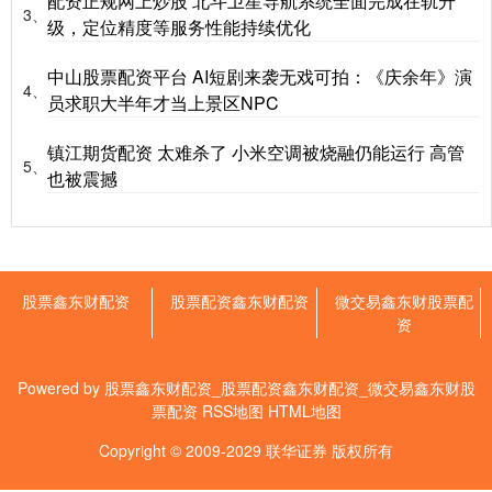
配资正规网上炒股 北斗卫星导航系统全面完成在轨升
3、
级，定位精度等服务性能持续优化
中山股票配资平台 AI短剧来袭无戏可拍：《庆余年》演
4、
员求职大半年才当上景区NPC
镇江期货配资 太难杀了 小米空调被烧融仍能运行 高管
5、
也被震撼
股票鑫东财配资
股票配资鑫东财配资
微交易鑫东财股票配
资
Powered by
股票鑫东财配资_股票配资鑫东财配资_微交易鑫东财股
票配资
RSS地图
HTML地图
Copyright
© 2009-2029
联华证券
版权所有