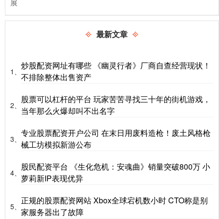
展
最新文章
炒股配资网址有哪些 《幽灵行者》厂商自查经营现状！
1、
不排除整体出售资产
股票可以杠杆的平台 玩家苦苦寻找三十年的街机游戏，
2、
当年那么火爆却叫不出名字
专业股票配资开户公司 在末日用废料造枪！废土风格枪
3、
械工坊模拟新游公布
股民配资平台 《生化危机：安魂曲》销量突破800万 小
4、
萝莉新IP表现优异
正规的股票配资网站 Xbox全球宕机数小时 CTO称是别
5、
家服务器出了故障