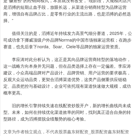
是“赚差价”的经销商模式，本质就没有改变，“现阶段，大规模闭店只
是滔搏的短期止血手段，放眼长远，从渠道分销商转型为品牌运营
商，增强自有品牌占比，是零售行业的主流出路，也是滔搏的必然选
择。”
值得关注的是，滔搏近年持续发力高景气细分赛道，2025年，公
司成功拿下挪威顶级户外品牌Norrna的中国市场独家运营权；在跑步
赛道，也先后拿下norda、Soar、Ciele等品牌的独家运营资质。
李应涛对此分析认为，这正是其向品牌运营商转型的落地动作，
这一战略方向本身并无问题，但在品类选择上存在一定偏差。李应涛
建议，小众高端品牌对产品设计、品牌营销、用户运营的要求极高，
反观大众运动品类，更契合滔搏渠道优势，这类产品侧重供应链稳
定、品质把控与基础设计，企业可依托现有渠道快速做大规模，成功
概率更高。
旧的增长引擎持续失速在线配资炒股开户，新的增长曲线尚未成
型。未来，如何在持续优化渠道效率的同时，找到真正适合自身的转
型路径，成为滔搏摆脱业绩颓势的核心考验。
文章为作者独立观点，不代表股票鑫东财配资_股票配资鑫东财配资