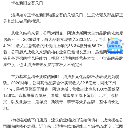
卡在新旧交替关口
滔搏如今正卡在新旧动能交替的关键关口，过度依赖头部品牌正
是其难以破局的根源。
从收入结构来看，公司对耐克、阿迪达斯两大主力品牌的依赖度
居高不下，2026财年，两大品牌实现收入223.3亿元，同比下降
4.2%，收入占总营收的比例由上年的86.3%微升至86.7%。这意味
着，公司超八成收入来源的核心业务已然增长乏力，虽然两大国际巨
头具备更强的抗风险能力，撑起了滔搏的经营基本盘，但过高的品牌
集中度，也让滔搏未来发展存在极大不确定性。
主力基本盘增长疲软的同时，滔搏多元化品牌板块表现更为弱
势。2026财年，公司其他品牌合计实现收入32.5亿元，同比下滑
7.4%，降幅显著高于耐克、阿迪达斯，营收占比也从13.0%回落至
12.6%。该板块覆盖彪马、匡威、威富集团旗下范斯、北面、添柏
岚，以及亚瑟士、鬼塚虎、斯凯奇、李宁等众多品牌，整体增长乏
力。
持续缩减线下门店后，流失的业绩缺口该如何填补，成为摆在公
司面前的核心难题。近年来，滔搏持续加码线上全域生态建设，试图