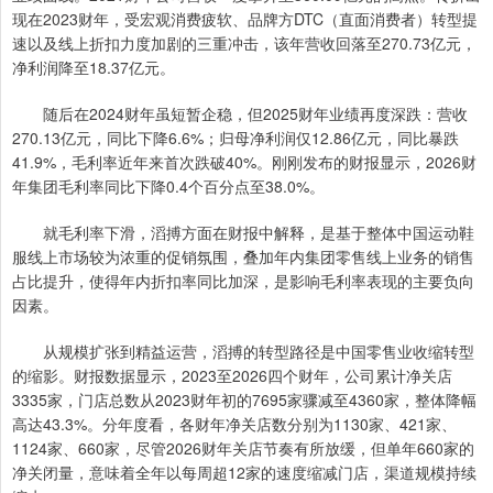
现在2023财年，受宏观消费疲软、品牌方DTC（直面消费者）转型提
速以及线上折扣力度加剧的三重冲击，该年营收回落至270.73亿元，
净利润降至18.37亿元。
随后在2024财年虽短暂企稳，但2025财年业绩再度深跌：营收
270.13亿元，同比下降6.6%；归母净利润仅12.86亿元，同比暴跌
41.9%，毛利率近年来首次跌破40%。刚刚发布的财报显示，2026财
年集团毛利率同比下降0.4个百分点至38.0%。
就毛利率下滑，滔搏方面在财报中解释，是基于整体中国运动鞋
服线上市场较为浓重的促销氛围，叠加年内集团零售线上业务的销售
占比提升，使得年内折扣率同比加深，是影响毛利率表现的主要负向
因素。
从规模扩张到精益运营，滔搏的转型路径是中国零售业收缩转型
的缩影。财报数据显示，2023至2026四个财年，公司累计净关店
3335家，门店总数从2023财年初的7695家骤减至4360家，整体降幅
高达43.3%。分年度看，各财年净关店数分别为1130家、421家、
1124家、660家，尽管2026财年关店节奏有所放缓，但单年660家的
净关闭量，意味着全年以每周超12家的速度缩减门店，渠道规模持续