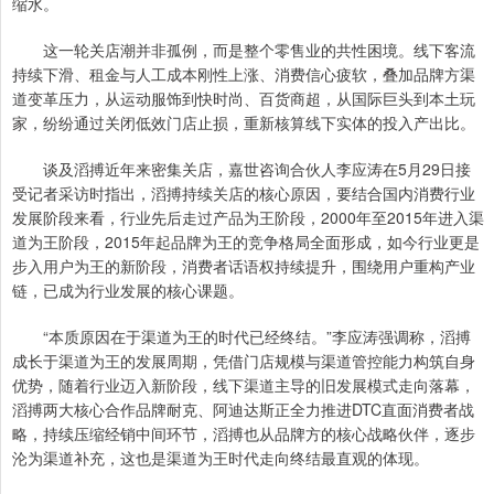
缩水。
这一轮关店潮并非孤例，而是整个零售业的共性困境。线下客流
持续下滑、租金与人工成本刚性上涨、消费信心疲软，叠加品牌方渠
道变革压力，从运动服饰到快时尚、百货商超，从国际巨头到本土玩
家，纷纷通过关闭低效门店止损，重新核算线下实体的投入产出比。
谈及滔搏近年来密集关店，嘉世咨询合伙人李应涛在5月29日接
受记者采访时指出，滔搏持续关店的核心原因，要结合国内消费行业
发展阶段来看，行业先后走过产品为王阶段，2000年至2015年进入渠
道为王阶段，2015年起品牌为王的竞争格局全面形成，如今行业更是
步入用户为王的新阶段，消费者话语权持续提升，围绕用户重构产业
链，已成为行业发展的核心课题。
“本质原因在于渠道为王的时代已经终结。”李应涛强调称，滔搏
成长于渠道为王的发展周期，凭借门店规模与渠道管控能力构筑自身
优势，随着行业迈入新阶段，线下渠道主导的旧发展模式走向落幕，
滔搏两大核心合作品牌耐克、阿迪达斯正全力推进DTC直面消费者战
略，持续压缩经销中间环节，滔搏也从品牌方的核心战略伙伴，逐步
沦为渠道补充，这也是渠道为王时代走向终结最直观的体现。