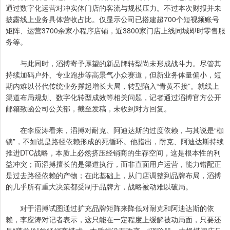
通过数字化运营对冲实体门店的客流与规模压力。不过本次财报并未
披露线上业务具体营收占比。仅显示公司已搭建超700个短视频账号
矩阵、运营3700余家小程序店铺，近3800家门店上线同城即时零售服
务等。
与此同时，滔搏寄予厚望的新品牌转型尚未形成战斗力。尽管其
持续加码户外、专业跑步等高景气小众赛道，但新业务体量偏小，短
期内难以替代传统业务撑起增长大局，转型陷入“青黄不接”。就线上
渠道布局规划、数字化转型成效等相关问题，记者通过滔搏官方公开
邮箱致函公司公关部，截至发稿，未收到对方回复。
在李应涛看来，滔搏对耐克、阿迪达斯的过度依赖，与其说是“枷
锁”，不如说是路径依赖形成的死循环。他指出，耐克、阿迪达斯持续
推进DTC战略，本质上必然挤压经销商的生存空间，这是根本性的利
益冲突；而滔搏擅长的是渠道执行，而非直面用户运营，能力错配正
是过去路径依赖的产物；在此基础上，从门店调整到品牌布局，滔搏
的几乎所有重大决策都受制于品牌方，战略被动难以破局。
对于滔搏试图通过扩充品牌矩阵来降低对耐克和阿迪达斯的依
赖，李应涛对记者表示，这只能在一定程度上缓解被动局面，只要还