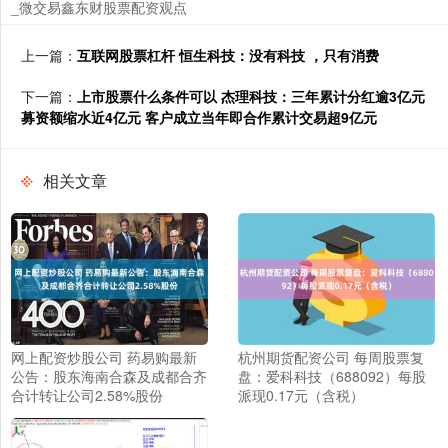
_微交易鑫东财股票配资观点
上一篇：
互联网股票杠杆 恒生科技：没有科技 ，只有消费
下一篇：
上市股票什么条件可以 杰理科技：三年累计分红逾3亿元
募资额缩水近4亿元 客户成立当年即合作累计交易超9亿元
相关文章
网上配资炒股公司 药易购最新
杭州期货配资公司 每周股票复
公告：股东海南合森及成都合齐
盘：爱科科技（688092）每股
合计转让公司2.58%股份
派现0.17元（含税）