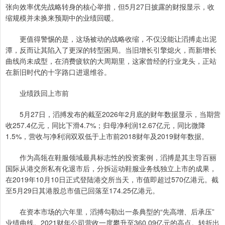
张向效率优先战略转身的核心举措，但5月27日披露的财报显示，收
缩规模并未换来预期中的业绩回暖。
更值得警惕的是，这场被动的战略收缩，不仅没能让滔搏走出泥
潭，反而让其陷入了更深的转型困局。当旧增长引擎熄火，而新增长
曲线尚未成型，在消费疲软的大周期里，这家曾经的行业龙头，正站
在新旧时代的十字路口进退维谷。
业绩跌回上市前
5月27日，滔搏发布的截至2026年2月底的财年数据显示，当期营
收257.4亿元，同比下滑4.7%；归母净利润12.67亿元，同比微降
1.5%，营收与净利润双双低于上市前2018财年及2019财年数据。
作为高瓴在鞋服领域最具标志性的投资案例，滔搏是其主导百丽
国际从港交所私有化退市后，分拆运动鞋服业务线独立上市的成果，
在2019年10月10日正式登陆港交所当天，市值即超过570亿港元。截
至5月29日其港股总市值已回落至174.25亿港元。
在资本市场的六年里，滔搏勾勒出一条典型的“先高增、后承压”
业绩曲线。2021财年公司营收一度攀升至360.09亿元的高点。转折出