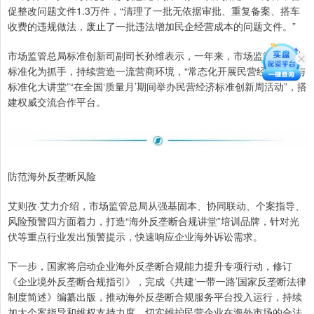
促整改问题文件1.3万件，“清理了一批无依据审批、重复备案、搭车
收费的违规做法，废止了一批违法增加民企经营成本的问题文件。”
市场监管总局标准创新司副司长孙维表示，一年来，市场监管总局以
标准化为抓手，持续营造一流营商环境，“常态化开展民营经济质量与
标准化大讲堂”“在全国‘质量月’期间举办民营经济标准创新周活动”，搭
建权威交流合作平台。
防范海外反垄断风险
艾则孜·艾力介绍，市场监管总局从强基固本、协同联动、个案指导、
风险预警四方面着力，打造“海外反垄断合规讲堂”培训品牌，针对光
伏等重点行业发出预警提示，快速响应企业海外诉讼需求。
下一步，国家将启动企业海外反垄断合规能力提升专项行动，修订
《企业境外反垄断合规指引》，完成《共建‘一带一路’国家反垄断法律
制度简述》编纂出版，推动海外反垄断合规服务平台投入运行，持续
加大个案指导和维权支持力度，切实维护民营企业在海外市场的合法