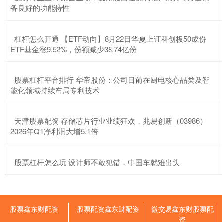
备良好的功能特性
​杠杆怎么开通 【ETF动向】8月22日华夏上证科创板50成份
ETF基金涨9.52%，份额减少38.74亿份
​股票杠杆平台排行 华帝股份：公司目前在厨电核心品类及智
能化领域持续布局专利技术
​天津股票配资 存储芯片行业业绩狂欢，兆易创新（03986）
2026年Q1净利润大增5.1倍
​股票杠杆怎么玩 设计师不敢犯错，中国车就难出头
股票鑫东财配资
股票配资鑫东财配资
微交易鑫东财股票配
资