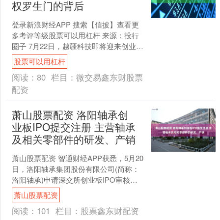
权罗生门的背后
登录新浪财经APP 搜索【信披】查看更
多考评等级股票可以用杠杆 来源：投行
圈子 7月22日，越疆科技即将迎来创业板
IPO上会的关键时刻。作为大湾区首单“H
股票可以用杠杆
回A”....
阅读：
80
栏目：
微交易鑫东财股票
配资
萧山股票配资 洛阳轴承创
业板IPO提交注册 主营轴承
及相关零部件的研发、产销
萧山股票配资 智通财经APP获悉，5月20
日，洛阳轴承集团股份有限公司(简称：
洛阳轴承)申请深交所创业板IPO审核状
态变更为“提交注册”。中信建投证券为其
萧山股票配资
保荐机....
阅读：
101
栏目：
股票鑫东财配资