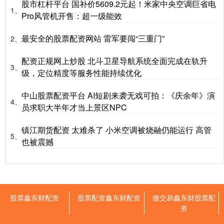
股市杠杆平台 国补价5609.2元起！米家中央空调巨省电
1、
Pro风管机开售：超一级能效
最安全的股票配资网站 雷军要闯“三重门”
2、
配资正规网上炒股 北斗卫星导航系统全面完成在轨升
3、
级，定位精度等服务性能持续优化
中山股票配资平台 AI短剧来袭无戏可拍：《庆余年》演
4、
员求职大半年才当上景区NPC
镇江期货配资 太难杀了 小米空调被烧融仍能运行 高管
5、
也被震撼
股票鑫东财配资
股票配资鑫东财配资
微交易鑫东财股票配
资