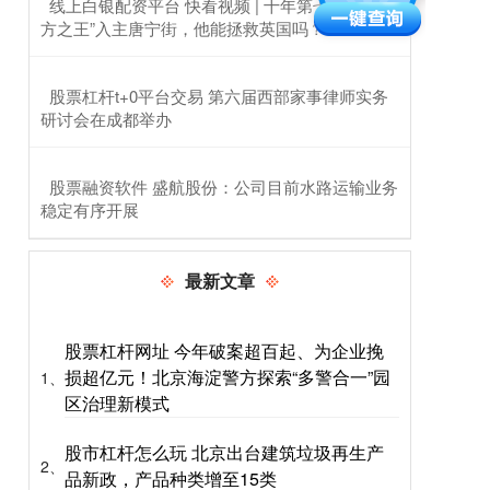
​线上白银配资平台 快看视频 | 十年第七相，“北
方之王”入主唐宁街，他能拯救英国吗？
​股票杠杆t+0平台交易 第六届西部家事律师实务
研讨会在成都举办
​股票融资软件 盛航股份：公司目前水路运输业务
稳定有序开展
最新文章
股票杠杆网址 今年破案超百起、为企业挽
损超亿元！北京海淀警方探索“多警合一”园
1、
区治理新模式
股市杠杆怎么玩 北京出台建筑垃圾再生产
2、
品新政，产品种类增至15类