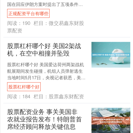
国在回应伊朗方案时提出了五项条件，
包括不向伊朗支付战争赔偿、要求将400
正规配资平台有哪些
公斤浓缩铀交....
阅读：
190
栏目：
微交易鑫东财股
票配资
股票杠杆哪个好 美国2架战
机，在空中相撞并坠毁
股票杠杆哪个好 美国爱达荷州两架战机
航展期间发生碰撞，机组人员弹射逃生
当地时间5月17日，央视记者获悉，美国
爱达荷州的一处空军基地在航展期间发
股票杠杆哪个好
生坠机事故后，目....
阅读：
184
栏目：
股票鑫东财配资
股票配资业务 事关美国非
农就业报告发布！特朗普首
席经济顾问释放关键信息