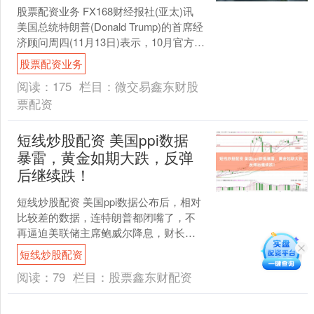
股票配资业务 FX168财经报社(亚太)讯
美国总统特朗普(Donald Trump)的首席经
济顾问周四(11月13日)表示，10月官方非
农就业报告发布时将不包....
股票配资业务
阅读：
175
栏目：
微交易鑫东财股
票配资
短线炒股配资 美国ppi数据
暴雷，黄金如期大跌，反弹
后继续跌！
短线炒股配资 美国ppi数据公布后，相对
比较差的数据，连特朗普都闭嘴了，不
再逼迫美联储主席鲍威尔降息，财长贝
森特也在为自己找借口。 昨晚20:30美国
短线炒股配资
7月PPI....
阅读：
79
栏目：
股票鑫东财配资