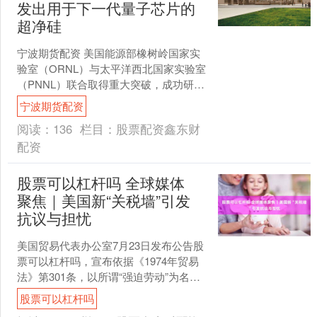
发出用于下一代量子芯片的
超净硅
宁波期货配资 美国能源部橡树岭国家实
验室（ORNL）与太平洋西北国家实验室
（PNNL）联合取得重大突破，成功研发
出纯度高达99.9999%的超纯硅-28以及极
宁波期货配资
低....
阅读：
136
栏目：
股票配资鑫东财
配资
股票可以杠杆吗 全球媒体
聚焦｜美国新“关税墙”引发
抗议与担忧
美国贸易代表办公室7月23日发布公告股
票可以杠杆吗，宣布依据《1974年贸易
法》第301条，以所谓“强迫劳动”为名对
数十个国家和地区加征10%至12.5%的关
股票可以杠杆吗
税....