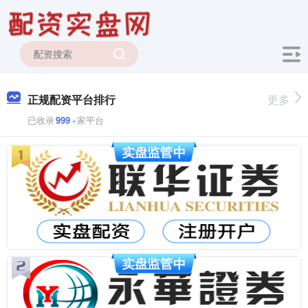
正规配资平台排行
更多
已收录
999
+家平台