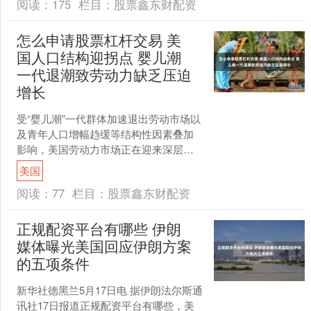
阅读：
175
栏目：
股票鑫东财配资
怎么申请股票杠杆交易 美
国人口结构迎拐点 婴儿潮
一代退潮致劳动力缺乏压迫
增长
受“婴儿潮”一代群体加速退出劳动市场以
及青年人口增幅趋缓等结构性因素叠加
影响，美国劳动力市场正在迎来深层次
的人口结构危机。权威人口统计学者分
美国
析指出，未来十至十五....
阅读：
77
栏目：
股票鑫东财配资
正规配资平台有哪些 伊朗
媒体曝光美国回应伊朗方案
的五项条件
新华社德黑兰5月17日电 据伊朗法尔斯通
讯社17日报道正规配资平台有哪些，美