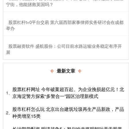
宁街，他能拯救英国吗？
​股票杠杆t+0平台交易 第六届西部家事律师实务研讨会在成都
举办
​股票融资软件 盛航股份：公司目前水路运输业务稳定有序开
展
最新文章
股票杠杆网址 今年破案超百起、为企业挽损超亿元！北
1、
京海淀警方探索“多警合一”园区治理新模式
股市杠杆怎么玩 北京出台建筑垃圾再生产品新政，产品
2、
种类增至15类
长沙期货配资 明清战争5：努尔哈赤将明朝玩弄于股掌