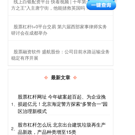
​线上白银配资平台 快看视频 | 十年第七相，“北
方之王”入主唐宁街，他能拯救英国吗？
​股票杠杆t+0平台交易 第六届西部家事律师实务
研讨会在成都举办
​股票融资软件 盛航股份：公司目前水路运输业务
稳定有序开展
最新文章
股票杠杆网址 今年破案超百起、为企业挽
损超亿元！北京海淀警方探索“多警合一”园
1、
区治理新模式
股市杠杆怎么玩 北京出台建筑垃圾再生产
2、
品新政，产品种类增至15类